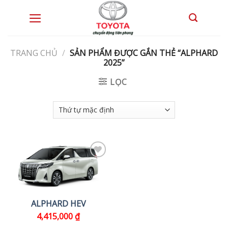
Skip
to
0
content
TRANG CHỦ
/
SẢN PHẨM ĐƯỢC GẮN THẺ “ALPHARD
2025”
LỌC
ALPHARD HEV
4,415,000
₫