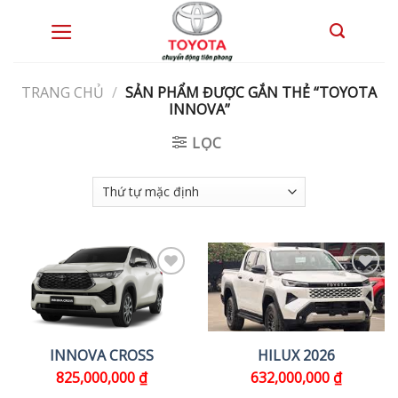
Skip
to
0
content
TRANG CHỦ
/
SẢN PHẨM ĐƯỢC GẮN THẺ “TOYOTA
INNOVA”
LỌC
INNOVA CROSS
HILUX 2026
825,000,000
₫
632,000,000
₫