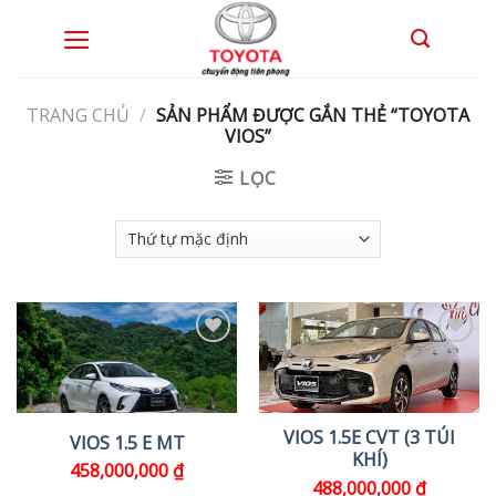
Skip
to
0
content
TRANG CHỦ
/
SẢN PHẨM ĐƯỢC GẮN THẺ “TOYOTA
VIOS”
LỌC
VIOS 1.5E CVT (3 TÚI
VIOS 1.5 E MT
KHÍ)
458,000,000
₫
488,000,000
₫