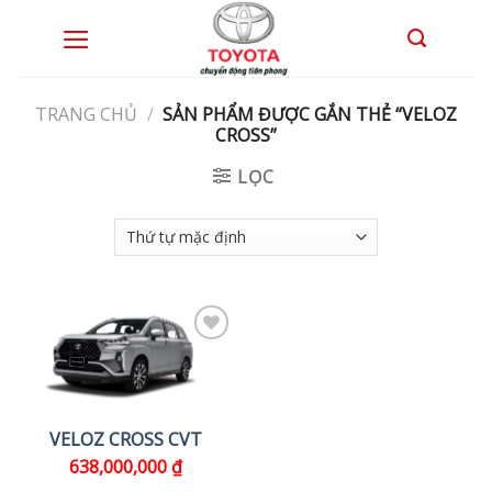
Skip
to
0
content
TRANG CHỦ
/
SẢN PHẨM ĐƯỢC GẮN THẺ “VELOZ
CROSS”
LỌC
VELOZ CROSS CVT
638,000,000
₫