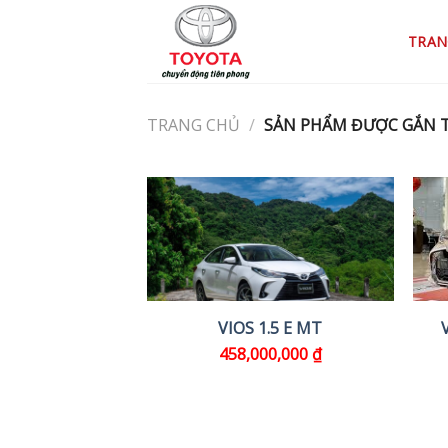
Skip
to
TRAN
content
TRANG CHỦ
/
SẢN PHẨM ĐƯỢC GẮN TH
VIOS 1.5 E MT
458,000,000
₫