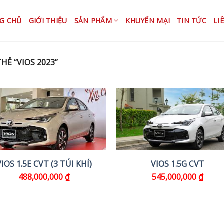
G CHỦ
GIỚI THIỆU
SẢN PHẨM
KHUYẾN MẠI
TIN TỨC
LI
Ẻ “VIOS 2023”
VIOS 1.5E CVT (3 TÚI KHÍ)
VIOS 1.5G CVT
488,000,000
₫
545,000,000
₫