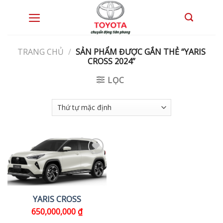
Skip
to
0
content
TRANG CHỦ
/
SẢN PHẨM ĐƯỢC GẮN THẺ “YARIS
CROSS 2024”
LỌC
YARIS CROSS
650,000,000
₫