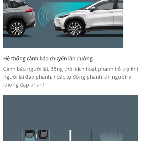
Hệ thống cảnh báo chuyển làn đường
Cảnh báo người lái, đồng thời kích hoạt phanh hỗ trợ khi
người lái đạp phanh, hoặc tự động phanh khi người lái
không đạp phanh.