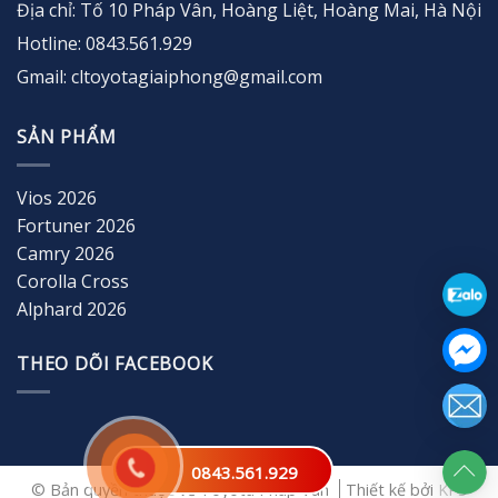
Địa chỉ: Tố 10 Pháp Vân, Hoàng Liệt, Hoàng Mai, Hà Nội
Hotline: 0843.561.929
Gmail: cltoyotagiaiphong@gmail.com
SẢN PHẨM
Vios 2026
Fortuner 2026
Camry 2026
Corolla Cross
Alphard 2026
THEO DÕI FACEBOOK
0843.561.929
© Bản quyền thuộc về Toyota Pháp Vân
Thiết kế bởi
KPS