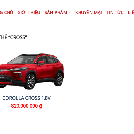
G CHỦ
GIỚI THIỆU
SẢN PHẨM
KHUYẾN MẠI
TIN TỨC
LI
HẺ “CROSS”
COROLLA CROSS 1.8V
820,000,000
₫