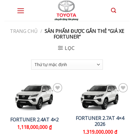
Skip
to
0
content
TRANG CHỦ
/
SẢN PHẨM ĐƯỢC GẮN THẺ “GIÁ XE
FORTUNER”
LỌC
FORTUNER 2.7AT 4×4
FORTUNER 2.4AT 4×2
2026
1,118,000,000
₫
1,319,000,000
₫